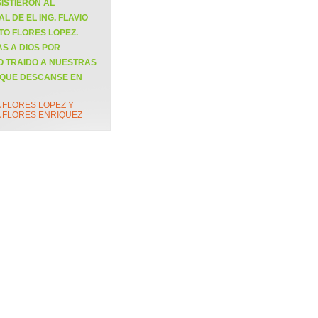
ISTIERON AL
L DE EL ING. FLAVIO
O FLORES LOPEZ.
S A DIOS POR
O TRAIDO A NUESTRAS
 QUE DESCANSE EN
A FLORES LOPEZ Y
A FLORES ENRIQUEZ