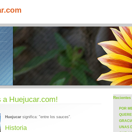
ar.com
 a Huejucar.com!
Recientes
POR ME
QUERE
Huejucar
significa: "entre los sauces".
GRACI
Historia
UNAS 