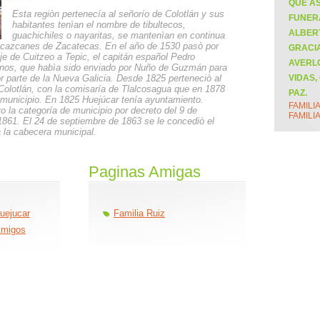
QUE AS
Esta regiòn pertenecía al señorío de Colotlán y sus
FUNERA
habitantes tenìan el nombre de tibultecos,
ALBERT
guachichiles o nayaritas, se mantenìan en continua
 cazcanes de Zacatecas. En el año de 1530 pasò por
GRACIA
aje de Cuitzeo a Tepic, el capitán español Pedro
AVERL
inos, que habìa sido enviado por Nuño de Guzmán para
r parte de la Nueva Galicia. Desde 1825 perteneciò al
VIDAS,
Colotlán, con la comisaría de Tlalcosagua que en 1878
PAZ.
municipio. En 1825 Huejúcar tenía ayuntamiento.
FAMILI
o la categoría de municipio por decreto del 9 de
FAMILI
861. El 24 de septiembre de 1863 se le concediò el
 a la cabecera municipal.
Paginas Amigas
uejucar
Familia Ruiz
Amigos