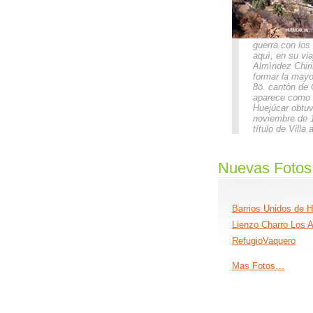
guerra con los
aquì, en su vi
Almìndez Chir
formar la mayo
8ö. cantòn de 
aparece como 
Huejúcar obtuv
noviembre de 1
título de Villa
Nuevas Fotos
Barrios Unidos de H
Lienzo Charro Los 
RefugioVaquero
Mas Fotos…